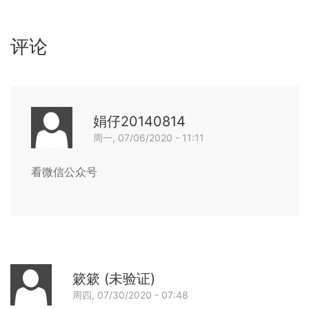
评论
娟仔20140814
豪
周一, 07/06/2020 - 11:11
哥
回复
看微信公众号
回
复
古
典
音
乐
簌簌 (未验证)
有
周四, 07/30/2020 - 07:48