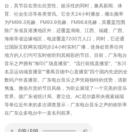
台，其节目在突出欣赏性、娱乐性的同时，兼具新闻、体
育、社会生活等各类资讯。它全天24小时播放，播出频率
为FM99.3兆赫、FM93.9兆赫、FM96.8兆赫，其覆盖范围
除广东省及港澳地区外，还覆盖湖南、江西、福建、广西、
海南等省边缘地区，电波覆盖7200万人口，同时，它还通
过国际互联网实现同步24小时实时广播，使身处世界任何
地方的人们均可实时收听到其精彩的节目。目前，广东电台
音乐之声拥有"海印广场直播室"、"流行前线直播室"、"东川
名店运动城直播室""番禺百德中心直播室"四个国内先进的全
数码户外直播室。广东电台音乐之声凭籍独特的优势，清新
隽逸、雅俗共赏的节目风格，为听众展现了一个完美的音乐
世界。据广东省统计局、赛立信、AC尼尔森和央视索福瑞
等单位近年来的多次调查显示：广东电台音乐之声的收听率
在广东众多电台中一直名列前茅。