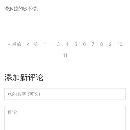
木
回
潘多拉的歌不错。
有，
时
间？
分
…
« 最前
前一个
Page
3
Page
4
Page
5
Page
6
Page
7
Page
8
Page
9
Page
10
页
11
添加新评论
您
的
名
评
字
论