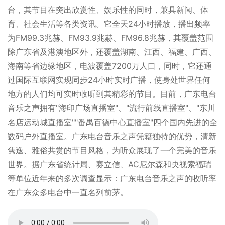
台，其节目在突出欣赏性、娱乐性的同时，兼具新闻、体
育、社会生活等各类资讯。它全天24小时播放，播出频率
为FM99.3兆赫、FM93.9兆赫、FM96.8兆赫，其覆盖范围
除广东省及港澳地区外，还覆盖湖南、江西、福建、广西、
海南等省边缘地区，电波覆盖7200万人口，同时，它还通
过国际互联网实现同步24小时实时广播，使身处世界任何
地方的人们均可实时收听到其精彩的节目。目前，广东电台
音乐之声拥有"海印广场直播室"、"流行前线直播室"、"东川
名店运动城直播室""番禺百德中心直播室"四个国内先进的全
数码户外直播室。广东电台音乐之声凭籍独特的优势，清新
隽逸、雅俗共赏的节目风格，为听众展现了一个完美的音乐
世界。据广东省统计局、赛立信、AC尼尔森和央视索福瑞
等单位近年来的多次调查显示：广东电台音乐之声的收听率
在广东众多电台中一直名列前茅。