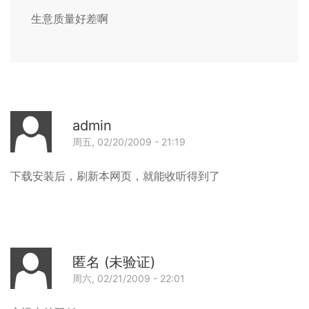
名
回复
生意质量好差啊
(未
验
证)
回
复
点
admin
样
周五, 02/20/2009 - 21:19
先
回
下载安装后，刷新本网页，就能收听得到了
可
以
收
听
得
匿名 (未验证)
到
周六, 02/21/2009 - 22:01
啊？
回