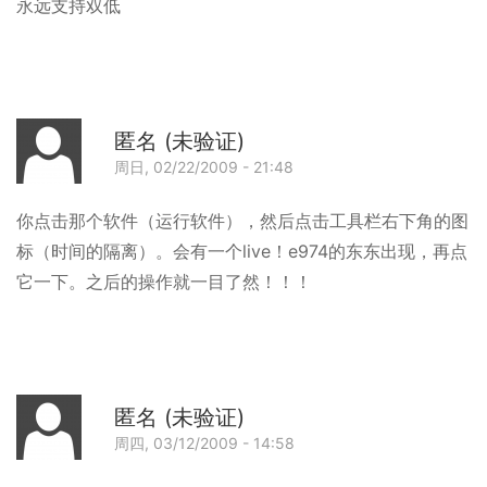
我
永远支持双低
下
载
了
那
匿名 (未验证)
个
周日, 02/22/2009 - 21:48
软
回
件
你点击那个软件（运行软件），然后点击工具栏右下角的图
啦！
标（时间的隔离）。会有一个live！e974的东东出现，再点
哪
它一下。之后的操作就一目了然！！！
位
可
以
帮
匿名 (未验证)
帮
周四, 03/12/2009 - 14:58
手
回