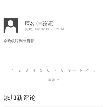
匿名 (未验证)
周六, 04/18/2009 - 21:14
回
今晚收唔到节目呀
分
…
1
Page
2
Page
3
Page
4
Page
5
Page
6
Page
7
Page
8
Page
9
下一个
页
最后 »
添加新评论