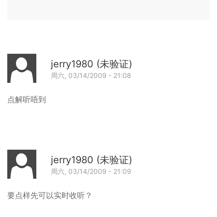
验
了
证)
边
回
啊，
复
有
陈
jerry1980 (未验证)
边
sir
周六, 03/14/2009 - 21:08
个
去
回
可
点解听唔到
作
以
佛
讲
山
比
电
我
台
知？
jerry1980 (未验证)
做
周六, 03/14/2009 - 21:09
监
回
制，
要点样先可以实时收听？
傍