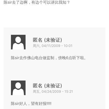
啊
陈sir去了边啊，有边个可以讲比我知？
匿名 (未验证)
匿
周六, 04/11/2009 - 10:01
名
回复
陈sir去作佛山电台做监制，傍晚6点听下啦。
(未
验
证)
回
匿名 (未验证)
复
匿
周五, 04/24/2009 - 15:21
陈
名
回复
sir
陈sir好人，望有好报!!!!!
(未
去